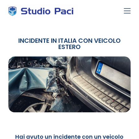
S
a
l
t
a
a
INCIDENTE IN ITALIA CON VEICOLO
l
c
ESTERO
o
n
t
e
n
u
t
o
Hai avuto un incidente con un veicolo