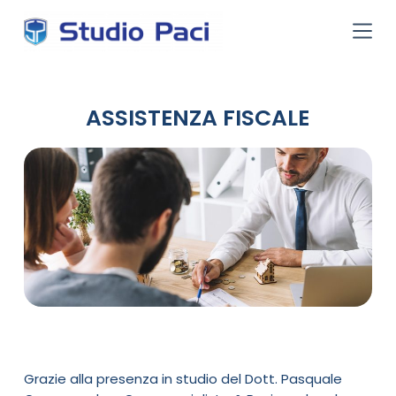
S
a
l
t
a
a
ASSISTENZA FISCALE
l
c
o
n
t
e
n
u
t
o
Grazie alla presenza in studio del Dott. Pasquale