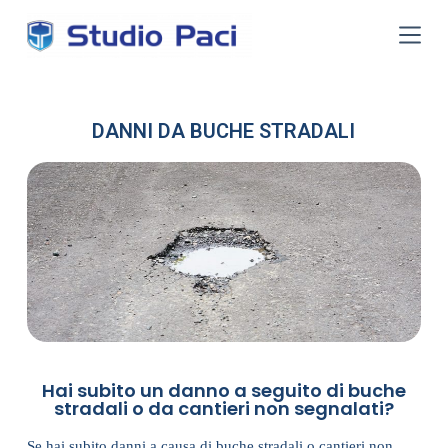
S
a
l
t
a
a
l
DANNI DA BUCHE STRADALI
c
o
n
t
e
n
u
t
o
Hai subito un danno a seguito di buche
stradali o da cantieri non segnalati?
Se hai subito danni a causa di buche stradali o cantieri non