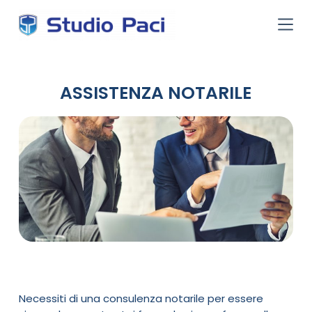
S
a
l
t
a
a
ASSISTENZA NOTARILE
l
c
o
n
t
e
n
u
t
o
Necessiti di una consulenza notarile per essere